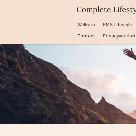
Ga
Complete Lifesty
direct
naar
Welkom
EMS Lifestyle
de
Contact
Privacyverklar
hoofdinhoud